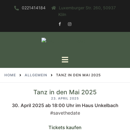
Zum
0221414184
Luxemburger Str. 260, 50937
Inhalt
Köln
springen
FACEBOOK
INSTAGRAM
Toggle
menu
HOME
ALLGEMEIN
TANZ IN DEN MAI 2025
Tanz in den Mai 2025
23. APRIL 2025
30. April 2025 ab 18:00 Uhr im Haus Unkelbach
#savethedate
Tickets kaufen