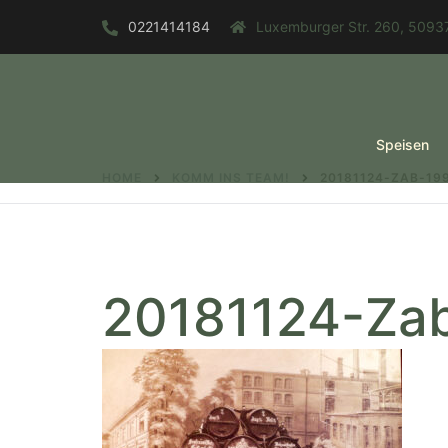
Zum
0221414184
Luxemburger Str. 260, 50937
Inhalt
springen
Speisen
HOME
KOMM INS TEAM!
20181124-ZAB-19
20181124-Za