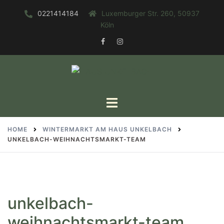
Zum
0221414184
Luxemburger Str. 260, 50937
Inhalt
Köln
springen
FACEBOOK
INSTAGRAM
Toggle
menu
HOME
WINTERMARKT AM HAUS UNKELBACH
UNKELBACH-WEIHNACHTSMARKT-TEAM
unkelbach-
weihnachtsmarkt-team