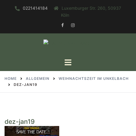
Zum
0221414184
Luxemburger Str. 260, 50937
Inhalt
Köln
springen
FACEBOOK
INSTAGRAM
Toggle
menu
HOME
ALLGEMEIN
WEIHNACHTSZEIT IM UNKELBACH
DEZ-JAN19
dez-jan19