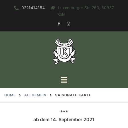
Zum
0221414184
Luxemburger Str. 260, 50937
Inhalt
Köln
springen
FACEBOOK
INSTAGRAM
Toggle
menu
HOME
ALLGEMEIN
SAISONALE KARTE
***
ab dem 14. September 2021