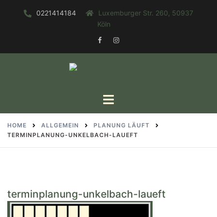
Zum
0221414184
Luxemburger Str. 260, 50937
Inhalt
Köln
springen
FACEBOOK
INSTAGRAM
Toggle
menu
HOME
ALLGEMEIN
PLANUNG LÄUFT
TERMINPLANUNG-UNKELBACH-LAUEFT
terminplanung-unkelbach-laueft