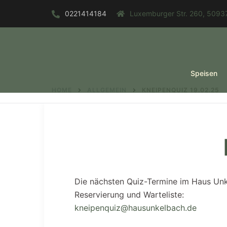
Zum
0221414184
Luxemburger Str. 260, 50937
Inhalt
springen
Speisen
HOME
ALLGEMEIN
KNEIPENQUIZ 19.02.25
Die nächsten Quiz-Termine im Haus Un
Reservierung und Warteliste:
kneipenquiz@hausunkelbach.de