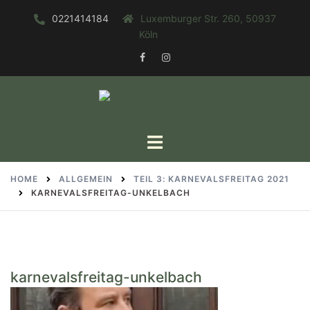
Zum
0221414184
Luxemburger Str. 260, 50937
Inhalt
Köln
springen
FACEBOOK
INSTAGRAM
Toggle
menu
HOME
ALLGEMEIN
TEIL 3: KARNEVALSFREITAG 2021
KARNEVALSFREITAG-UNKELBACH
karnevalsfreitag-unkelbach