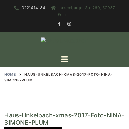
Zum
0221414184
Luxemburger Str. 260, 50937
Inhalt
Köln
springen
FACEBOOK
INSTAGRAM
Toggle
menu
HOME
HAUS-UNKELBACH-XMAS-2017-FOTO-NINA-
SIMONE-PLUM
Haus-Unkelbach-xmas-2017-Foto-NINA-
SIMONE-PLUM