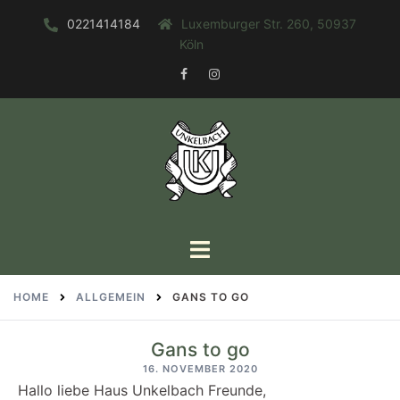
Zum
0221414184
Luxemburger Str. 260, 50937
Inhalt
Köln
springen
FACEBOOK
INSTAGRAM
Toggle
menu
HOME
ALLGEMEIN
GANS TO GO
Gans to go
16. NOVEMBER 2020
Hallo liebe Haus Unkelbach Freunde,