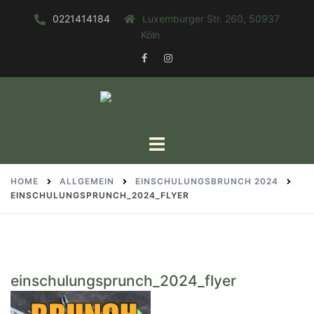
Zum
0221414184
Luxemburger Str. 260, 50937
Inhalt
Köln
springen
FACEBOOK
INSTAGRAM
Toggle
menu
HOME
ALLGEMEIN
EINSCHULUNGSBRUNCH 2024
EINSCHULUNGSPRUNCH_2024_FLYER
einschulungsprunch_2024_flyer