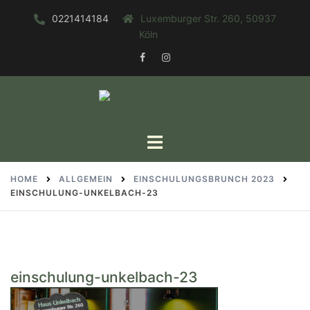
Zum
0221414184
Luxemburger Str. 260, 50937
Inhalt
Köln
springen
FACEBOOK
INSTAGRAM
Toggle
menu
HOME
ALLGEMEIN
EINSCHULUNGSBRUNCH 2023
EINSCHULUNG-UNKELBACH-23
einschulung-unkelbach-23