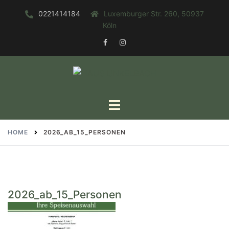
Zum
0221414184
Luxemburger Str. 260, 50937
Inhalt
Köln
springen
FACEBOOK
INSTAGRAM
Toggle
menu
HOME
2026_AB_15_PERSONEN
2026_ab_15_Personen