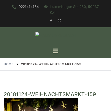
Zum
0221414184
Luxemburger Str. 260, 50937
Inhalt
Köln
springen
FACEBOOK
INSTAGRAM
Toggle
menu
HOME
20181124-WEIHNACHTSMARKT-159
20181124-WEIHNACHTSMARKT-159