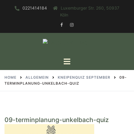
Zum
0221414184
Luxemburger Str. 260, 50937
Inhalt
Köln
springen
FACEBOOK
INSTAGRAM
Toggle
menu
HOME
ALLGEMEIN
KNEIPENQUIZ SEPTEMBER
09-
TERMINPLANUNG-UNKELBACH-QUIZ
09-terminplanung-unkelbach-quiz