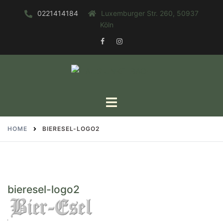
Zum
0221414184
Luxemburger Str. 260, 50937
Inhalt
Köln
springen
FACEBOOK
INSTAGRAM
Toggle
menu
HOME
BIERESEL-LOGO2
bieresel-logo2