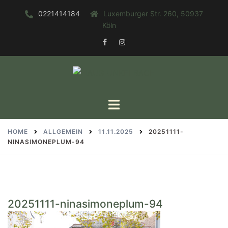
Zum
0221414184
Luxemburger Str. 260, 50937
Inhalt
Köln
springen
FACEBOOK
INSTAGRAM
Toggle
menu
HOME
ALLGEMEIN
11.11.2025
20251111-
NINASIMONEPLUM-94
20251111-ninasimoneplum-94