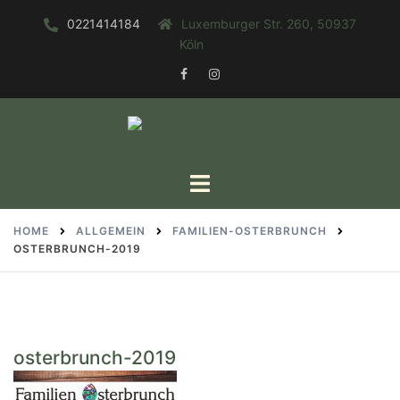
Zum
0221414184
Luxemburger Str. 260, 50937
Inhalt
Köln
springen
FACEBOOK
INSTAGRAM
Toggle
menu
HOME
ALLGEMEIN
FAMILIEN-OSTERBRUNCH
OSTERBRUNCH-2019
osterbrunch-2019